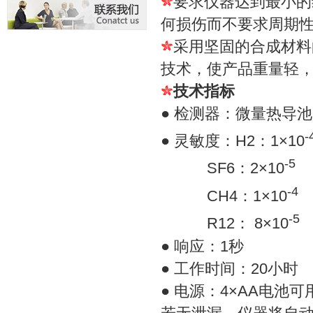
要求仪器达到最小的
何损伤而不要求周期
采用坚固的合成材料
技术，使产品重量轻
技术指标
● 检测器：微量热导池
-
● 灵敏度：H2：1×10
-5
SF6：2×10
-4
CH4：1×10
-5
R12： 8×10
● 响应：1秒
● 工作时间：20小时
● 电源：4×AA电池