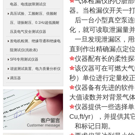
气体检漏仪的心脏部
电器、电缆故障测试仪
器。当检漏仪开关一
高压试验、工频耐压、倍频耐
后一台小型真空泵连
压、谐振耐压、0.1Hz超低频耐
化，就可读取泄漏量
压及电气安全测试仪器
一旦发现泄漏区，用
发电机检测、绝缘导通和绝缘电
直到作出精确漏点定
阻测试仪(兆欧表)
仪器配有长的柔性探
SF6专用测试仪器
该仪器可在可燃大气中使
谐波测试装置、电力质量分析仪
秒）单位进行定量校
调压器
仪器备有先进的软件
大值读数并对背景气
仪器提供一些选择单元
Cu,ft/yr），并
和标记日期。