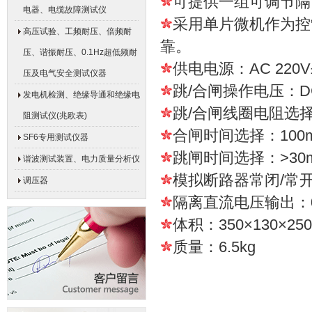
可提供一组可调节隔
电器、电缆故障测试仪
采用单片微机作为控
高压试验、工频耐压、倍频耐
靠。
压、谐振耐压、0.1Hz超低频耐
供电电源：AC 220V±
压及电气安全测试仪器
跳/合闸操作电压：DC 
发电机检测、绝缘导通和绝缘电
跳/合闸线圈电阻选择：
阻测试仪(兆欧表)
合闸时间选择：100ms
SF6专用测试仪器
跳闸时间选择：>30m
谐波测试装置、电力质量分析仪
模拟断路器常闭/常开接
调压器
隔离直流电压输出：0-3
体积：350×130×25
质量：6.5kg