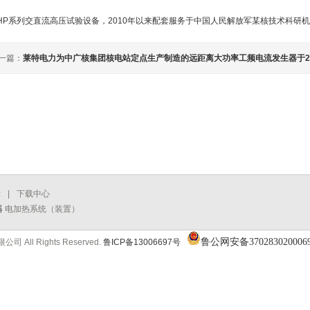
HP系列交直流高压试验设备，2010年以来配套服务于中国人民解放军某核技术科研
一篇：
莱特电力为中广核集团核电站定点生产制造的远距离大功率工频电流发生器于2
示
|
下载中心
器
电加热系统（装置）
鲁公网安备370283020006
 All Rights Reserved.
鲁ICP备13006697号