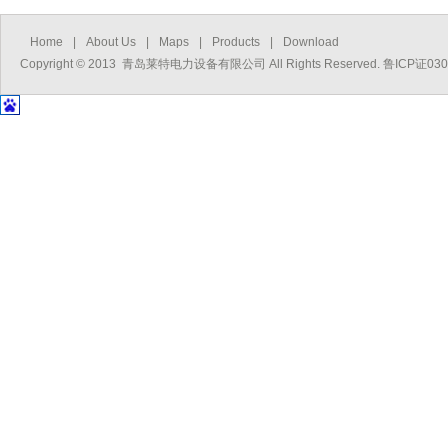
Home
|
About Us
|
Maps
|
Products
|
Download
Copyright © 2013 青岛莱特电力设备有限公司 All Rights Reserved. 鲁ICP证03