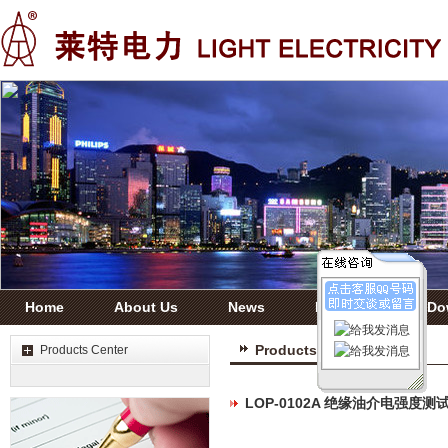
Home
About Us
News
Products
Do
Products Center
Products Center
LOP-0102A 绝缘油介电强度测