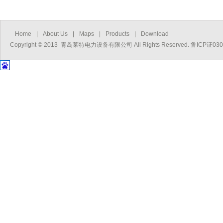
Home
|
About Us
|
Maps
|
Products
|
Download
Copyright © 2013 青岛莱特电力设备有限公司 All Rights Reserved. 鲁ICP证03