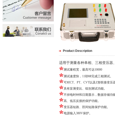
Product Description
适用于测量各种单相、三相变压器
测试量程宽，最高可达
10000
测试速度快，
11
秒钟完成三相测试。
可对
CT
、
PT
、
CVT
以及
Z
形联接变压
具有盲测变比、组别测试功能。
不掉电时钟和日期显示，数据存储功
高、低压反接的保护功能。
变压器短路、匝间短路保护功能。
电源输入
380V
保护。