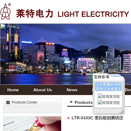
Home
About Us
News
Products
Do
Products Center
Products Center
LTR-0103C 变比组别测试仪