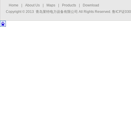
Home
|
About Us
|
Maps
|
Products
|
Download
Copyright © 2013 青岛莱特电力设备有限公司 All Rights Reserved. 鲁ICP证03