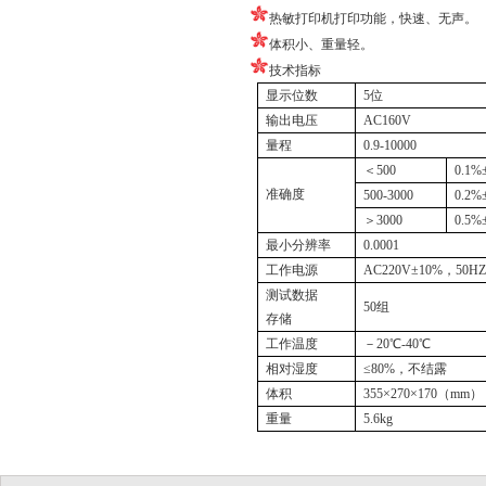
热敏打印机打印功能，快速、无声。
体积小、重量轻。
技术指标
显示位数
5
位
输出电压
AC160V
量程
0.9-10000
＜
500
0.1%
准确度
500-3000
0.2%
＞
3000
0.5%
最小分辨率
0.0001
工作电源
AC220V±10%
，
50H
测试数据
50
组
存储
工作温度
－
20℃-40℃
相对湿度
≤80%
，不结露
体积
355×270×170
（
mm
）
重
量
5.6kg