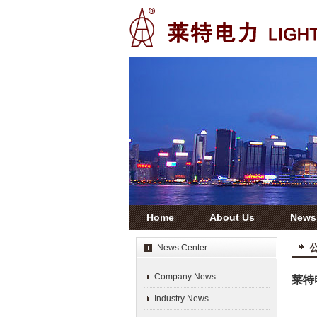
Home
About Us
News
News Center
Company News
莱特
Industry News