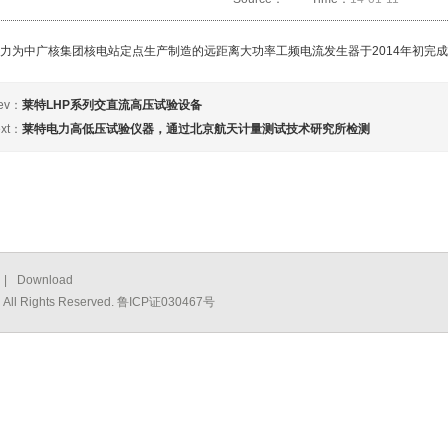
力为中广核集团核电站定点生产制造的远距离大功率工频电流发生器于2014年初完
ev：
莱特LHP系列交直流高压试验设备
xt：
莱特电力高低压试验仪器，通过北京航天计量测试技术研究所检测
|
Download
 Rights Reserved. 鲁ICP证030467号